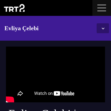
Evliya Çelebi