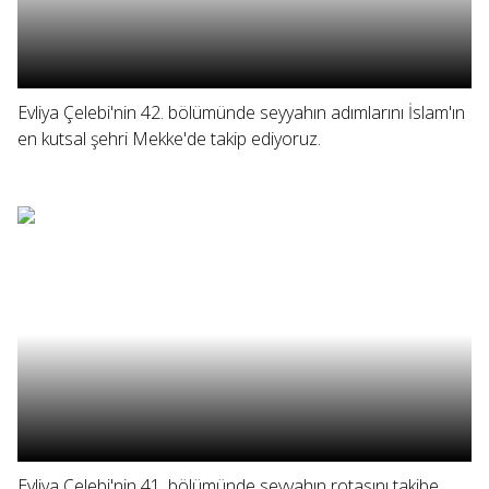
Evliya Çelebi'nin 42. bölümünde seyyahın adımlarını İslam'ın
en kutsal şehri Mekke'de takip ediyoruz.
Evliya Çelebi'nin 41. bölümünde seyyahın rotasını takibe