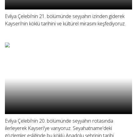
Evliya Çelebi’nin 21. bölümünde seyyahın izinden giderek
Kayseri’nin köklü tarihini ve kültürel mirasını keşfediyoruz.
Evliya Çelebi’nin 20. bölümünde seyyahın rotasında
ilerleyerek Kayseri'ye varıyoruz. Seyahatname'deki
gözlemler eşliğinde bu köklü Anadolu şehrinin tarihi