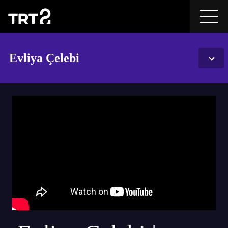
Evliya Çelebi