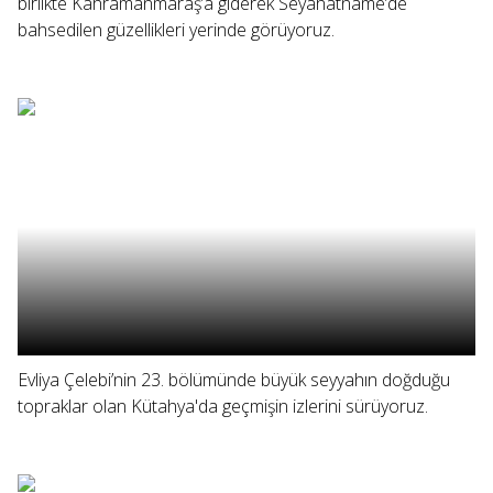
birlikte Kahramanmaraş’a giderek Seyahatname’de
bahsedilen güzellikleri yerinde görüyoruz.
Evliya Çelebi’nin 23. bölümünde büyük seyyahın doğduğu
topraklar olan Kütahya'da geçmişin izlerini sürüyoruz.