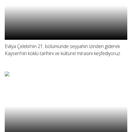
Evliya Çelebi’nin 21. bölümünde seyyahın izinden giderek
Kayseri’nin köklü tarihini ve kültürel mirasını keşfediyoruz.