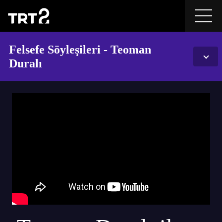
Felsefe Söyleşileri - Teoman
Duralı