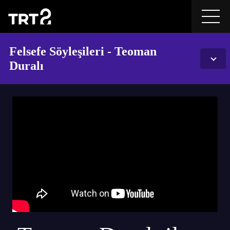
Felsefe Söyleşileri - Teoman
Duralı