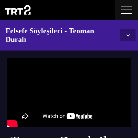
Felsefe Söyleşileri - Teoman
Duralı