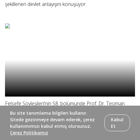
şekillenen devlet anlayışını konuşuyor.
Felsefe Söyleşileri’nin 58. bölümünde Prof. Dr. Teoman
Duralı, Yunan medeniyetinin siyasi ve iktisadi hayatını ele
Bu site tanımlama bilgileri kullanır.
alıyor.
Sitede gezinmeye devam ederek, çerez
Kabul
kullanımımızı kabul etmiş olursunuz.
Et
Çerez Politikamız