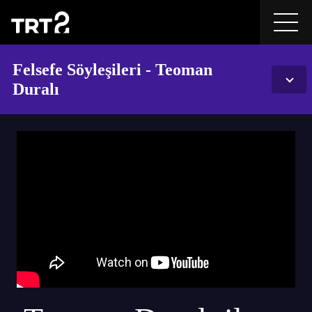
Felsefe Söyleşileri - Teoman
Duralı