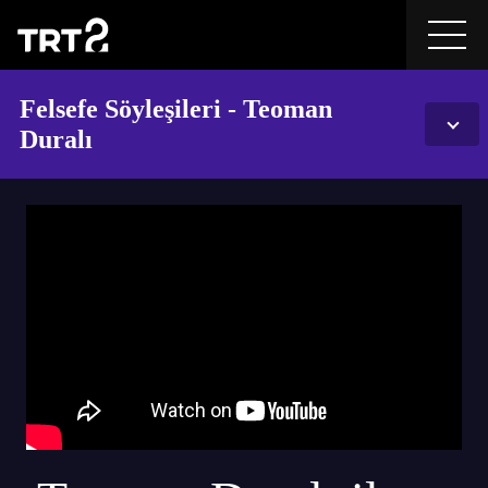
Felsefe Söyleşileri - Teoman
Duralı