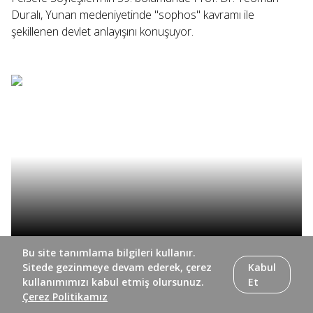
Duralı, Yunan medeniyetinde "sophos" kavramı ile
şekillenen devlet anlayışını konuşuyor.
Felsefe Söyleşileri’nin 58. bölümünde Prof. Dr. Teoman
Bu site tanımlama bilgileri kullanır.
Sitede gezinmeye devam ederek, çerez
Kabul
Duralı, Yunan medeniyetinin siyasi ve iktisadi hayatını ele
kullanımımızı kabul etmiş olursunuz.
Et
alıyor.
Çerez Politikamız