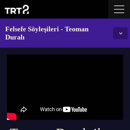
Felsefe Söyleşileri - Teoman
Duralı