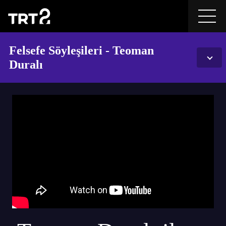
Felsefe Söyleşileri - Teoman
Duralı