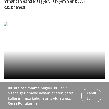
mimariden esintiler taşıyan, Türkiye'nin en büyük
kütüphanesi...
Fadik Sevin Atasoy ile tiyatrodan sinemaya oyunculuk
Bu site tanımlama bilgileri kullanır.
serüvenini konuştuğumuz Hayat Sanat'ın bu bölümünde, 16
Sitede gezinmeye devam ederek, çerez
Kabul
sanatçıyı buluşturan 28 Şubat temalı "Böyle Daha
kullanımımızı kabul etmiş olursunuz.
Et
Güzelsin" sergisinin galasına katılıyor; Finlandiya'nın caz
Çerez Politikamız
üçlülerinden "Kari İkonen...