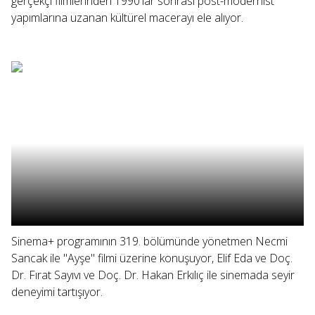
gerçekçi filmlerinden 1990'lar sonrası post-modernist
yapımlarına uzanan kültürel macerayı ele alıyor.
Sinema+ programının 319. bölümünde yönetmen Necmi
Sancak ile "Ayşe" filmi üzerine konuşuyor, Elif Eda ve Doç.
Dr. Fırat Sayıvı ve Doç. Dr. Hakan Erkılıç ile sinemada seyir
deneyimi tartışıyor.