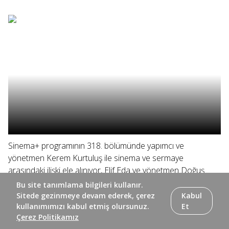
Sinema+ programının 318. bölümünde yapımcı ve
yönetmen Kerem Kurtuluş ile sinema ve sermaye
arasındaki ilişki ele alınıyor, Elif Eda ve yönetmen Doğuş
Algün yönetmenin ilk uzun metrajı "Ölü Mevsim"i
Bu site tanımlama bilgileri kullanır.
konuşuyor.
Sitede gezinmeye devam ederek, çerez
Kabul
kullanımımızı kabul etmiş olursunuz.
Et
Çerez Politikamız