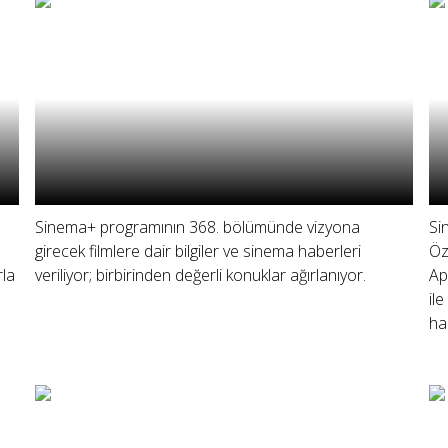
Sinema+ programının 368. bölümünde vizyona
Si
girecek filmlere dair bilgiler ve sinema haberleri
Öz
rla
veriliyor; birbirinden değerli konuklar ağırlanıyor.
Ap
il
ha