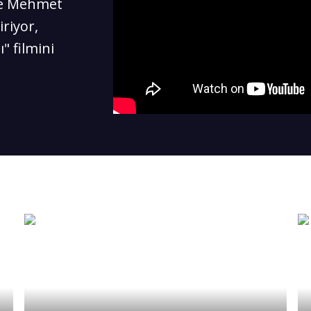
de Mehmet
iriyor,
" filmini