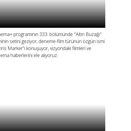
nema+ programının 333. bölümünde "Altın Buzağı"
lminin setini geziyor; deneme-film türünün özgün ismi
hris Marker”ı konuşuyor, vizyondaki filmleri ve
nema haberlerini ele alıyoruz.