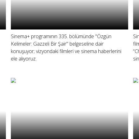
Sinema+ programının 335. bölümünde "Özgün
Si
Kelimeler: Gazzeli Bir Şair" belgeseline dair
fi
konuşuyor; vizyondaki filmleri ve sinema haberlerini
“C
ele alıyoruz.
si