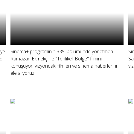
iye
Sinema+ programının 339. bölümünde yönetmen
Si
di
Ramazan Ekmekçi ile "Tehlikeli Bölge" filmini
Sa
ı
konuşuyor; vizyondaki filmleri ve sinema haberlerini
vi
ele alıyoruz.