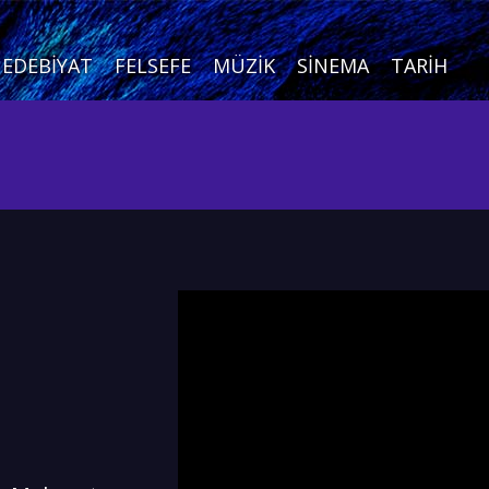
EDEBIYAT
FELSEFE
MÜZIK
SINEMA
TARIH
|