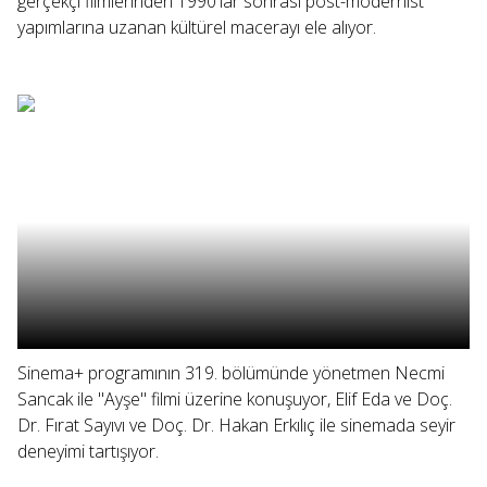
gerçekçi filmlerinden 1990'lar sonrası post-modernist
yapımlarına uzanan kültürel macerayı ele alıyor.
Sinema+ programının 319. bölümünde yönetmen Necmi
Sancak ile "Ayşe" filmi üzerine konuşuyor, Elif Eda ve Doç.
Dr. Fırat Sayıvı ve Doç. Dr. Hakan Erkılıç ile sinemada seyir
deneyimi tartışıyor.