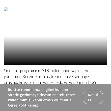
Sinema+ programının 318. bölümünde yapımcı ve
yönetmen Kerem Kurtuluş ile sinema ve sermaye
arasındaki ilişki ele alınıyor, Elif Eda ve yönetmen Doğuş
Algün yönetmenin ilk uzun metrajı "Ölü Mevsim"i
Bu site tanımlama bilgileri kullanır.
konuşuyor.
Sitede gezinmeye devam ederek, çerez
Kabul
kullanımımızı kabul etmiş olursunuz.
Et
Çerez Politikamız