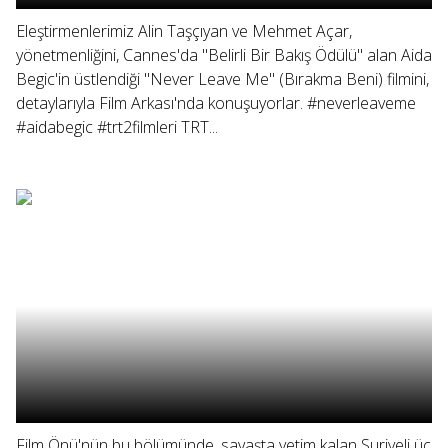
Eleştirmenlerimiz Alin Taşçıyan ve Mehmet Açar,
yönetmenliğini, Cannes'da "Belirli Bir Bakış Ödülü" alan Aida
Begic'in üstlendiği "Never Leave Me" (Bırakma Beni) filmini,
detaylarıyla Film Arkası'nda konuşuyorlar. #neverleaveme
#aidabegic #trt2filmleri TRT...
Film Önü'nün bu bölümünde, savaşta yetim kalan Suriyeli üç