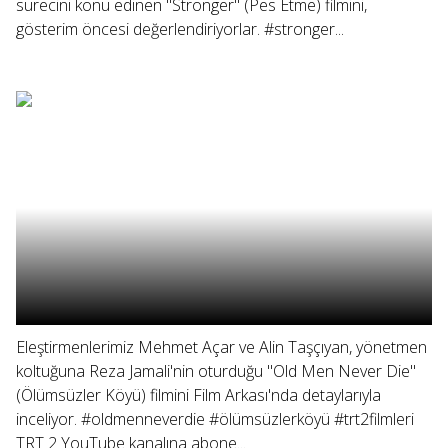
sürecini konu edinen "Stronger" (Pes Etme) filmini,
gösterim öncesi değerlendiriyorlar. #stronger...
Eleştirmenlerimiz Mehmet Açar ve Alin Taşçıyan, yönetmen
koltuğuna Reza Jamali'nin oturduğu "Old Men Never Die"
(Ölümsüzler Köyü) filmini Film Arkası'nda detaylarıyla
inceliyor. #oldmenneverdie #ölümsüzlerköyü #trt2filmleri
TRT 2 YouTube kanalına abone...