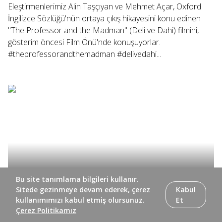
Eleştirmenlerimiz Alin Taşçıyan ve Mehmet Açar, Oxford
İngilizce Sözlüğü'nün ortaya çıkış hikayesini konu edinen
"The Professor and the Madman" (Deli ve Dahi) filmini,
gösterim öncesi Film Önü'nde konuşuyorlar.
#theprofessorandthemadman #delivedahi...
Bu site tanımlama bilgileri kullanır.
Sitede gezinmeye devam ederek, çerez
Kabul
kullanımımızı kabul etmiş olursunuz.
Et
Çerez Politikamız
Eleştirmenlerimiz Mehmet Açar ve Alin Taşçıyan, Hirokazu