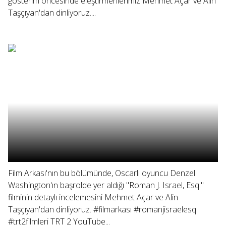
gösterim öncesinde eleştirmenlerimiz Mehmet Açar ve Alin
Taşçıyan'dan dinliyoruz....
Film Arkası'nın bu bölümünde, Oscarlı oyuncu Denzel
Washington'ın başrolde yer aldığı "Roman J. Israel, Esq."
filminin detaylı incelemesini Mehmet Açar ve Alin
Taşçıyan'dan dinliyoruz. #filmarkası #romanjisraelesq
#trt2filmleri TRT 2 YouTube...