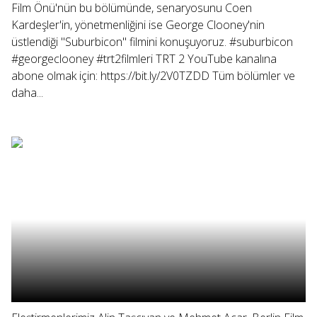
Film Önü'nün bu bölümünde, senaryosunu Coen
Kardeşler'in, yönetmenliğini ise George Clooney'nin
üstlendiği "Suburbicon" filmini konuşuyoruz. #suburbicon
#georgeclooney #trt2filmleri TRT 2 YouTube kanalına
abone olmak için: https://bit.ly/2V0TZDD Tüm bölümler ve
daha...