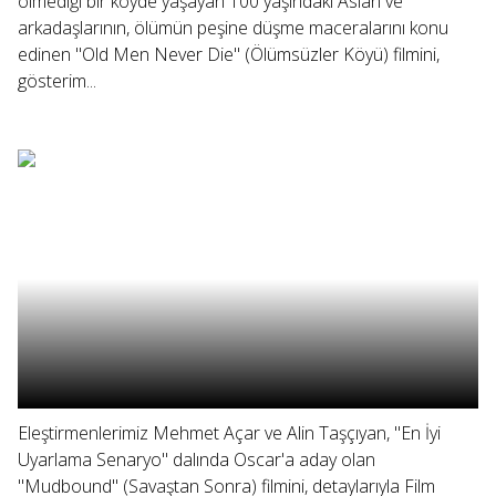
ölmediği bir köyde yaşayan 100 yaşındaki Aslan ve
arkadaşlarının, ölümün peşine düşme maceralarını konu
edinen "Old Men Never Die" (Ölümsüzler Köyü) filmini,
gösterim...
Eleştirmenlerimiz Mehmet Açar ve Alin Taşçıyan, "En İyi
Uyarlama Senaryo" dalında Oscar'a aday olan
"Mudbound" (Savaştan Sonra) filmini, detaylarıyla Film