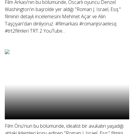
Film Arkası'nın bu bölümünde, Oscarlı oyuncu Denzel
Washington'ın başrolde yer aldığı "Roman J. Israel, Esq."
filminin detaylı incelemesini Mehmet Açar ve Alin
Taşçıyan'dan dinliyoruz. #filmarkası #romanjisraelesq
#trt2filmleri TRT 2 YouTube...
Film Önü'nün bu bölümünde, idealist bir avukatın yaşadığı
ahlaki ikilemleri konu edinen "Roman J. Israel, Esq." filmini,