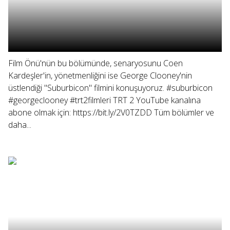
Film Önü'nün bu bölümünde, senaryosunu Coen
Kardeşler'in, yönetmenliğini ise George Clooney'nin
üstlendiği "Suburbicon" filmini konuşuyoruz. #suburbicon
#georgeclooney #trt2filmleri TRT 2 YouTube kanalına
abone olmak için: https://bit.ly/2V0TZDD Tüm bölümler ve
daha...