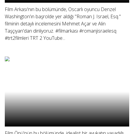
Film Arkası'nın bu bölümünde, Oscarlı oyuncu Denzel
Washington'ın başrolde yer aldığı "Roman J. Israel, Esq."
filminin detaylı incelemesini Mehmet Açar ve Alin
Taşçıyan'dan dinliyoruz. #filmarkası #romanjisraelesq
#trt2filmleri TRT 2 YouTube...
Film Önü'nün bu bölümünde, idealist bir avukatın yaşadığı