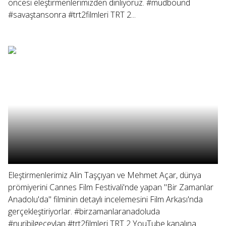
öncesi eleştirmenlerimizden dinliyoruz. #mudbound
#savaştansonra #trt2filmleri TRT 2...
Eleştirmenlerimiz Alin Taşçıyan ve Mehmet Açar, dünya
prömiyerini Cannes Film Festivali'nde yapan "Bir Zamanlar
Anadolu'da" filminin detaylı incelemesini Film Arkası'nda
gerçekleştiriyorlar. #birzamanlaranadoluda
#nuribilgeceylan #trt2filmleri TRT 2 YouTube kanalına