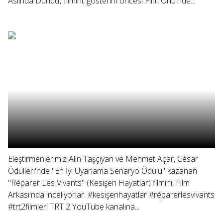
Aslında Dündü) filmini, gösterim öncesi Film Önü'nde...
Eleştirmenlerimiz Alin Taşçıyan ve Mehmet Açar, César
Ödülleri'nde "En İyi Uyarlama Senaryo Ödülü" kazanan
"Réparer Les Vivants" (Kesişen Hayatlar) filmini, Film
Arkası'nda inceliyorlar. #kesişenhayatlar #réparerlesvivants
#trt2filmleri TRT 2 YouTube kanalına...