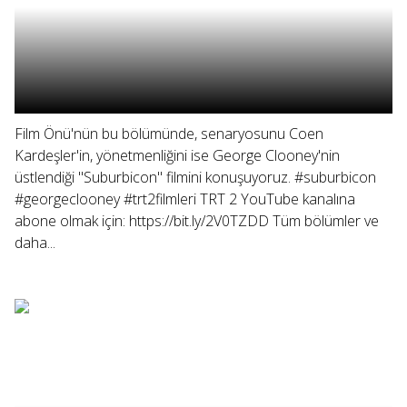
Film Önü'nün bu bölümünde, senaryosunu Coen
Kardeşler'in, yönetmenliğini ise George Clooney'nin
üstlendiği "Suburbicon" filmini konuşuyoruz. #suburbicon
#georgeclooney #trt2filmleri TRT 2 YouTube kanalına
abone olmak için: https://bit.ly/2V0TZDD Tüm bölümler ve
daha...