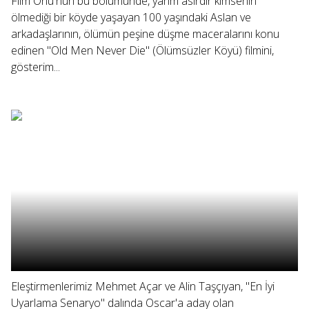
Film Önü'nün bu bölümünde, yarım asırdır kimsenin
ölmediği bir köyde yaşayan 100 yaşındaki Aslan ve
arkadaşlarının, ölümün peşine düşme maceralarını konu
edinen "Old Men Never Die" (Ölümsüzler Köyü) filmini,
gösterim...
Eleştirmenlerimiz Mehmet Açar ve Alin Taşçıyan, "En İyi
Uyarlama Senaryo" dalında Oscar'a aday olan