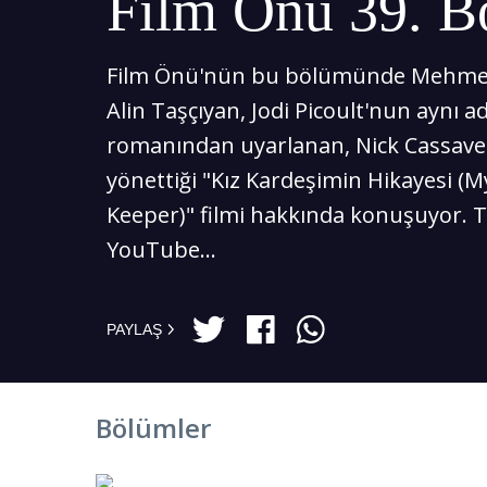
Film Önü 39. 
Film Önü'nün bu bölümünde Mehmet
Alin Taşçıyan, Jodi Picoult'nun aynı ad
romanından uyarlanan, Nick Cassave
yönettiği "Kız Kardeşimin Hikayesi (My
Keeper)" filmi hakkında konuşuyor. 
YouTube...
PAYLAŞ
Bölümler