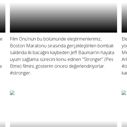
ke
Film Önü'nün bu bölümünde eleştirmenlerimiz,
El
Boston Maratonu sırasında gerçekleştirilen bombalı
yö
saldırıda iki bacağını kaybeden Jeff Bauman'ın hayata
Me
uyum sağlama sürecini konu edinen "Stronger" (Pes
Ar
a
Etme) filmini, gösterim öncesi değerlendiriyorlar.
#ö
#stronger...
ka