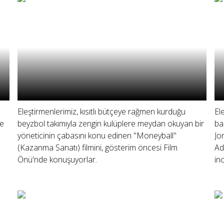
Eleştirmenlerimiz, kısıtlı bütçeye rağmen kurduğu
El
de
beyzbol takımıyla zengin kulüplere meydan okuyan bir
ba
yöneticinin çabasını konu edinen "Moneyball"
Jo
(Kazanma Sanatı) filmini, gösterim öncesi Film
Ad
Önü'nde konuşuyorlar.
inc