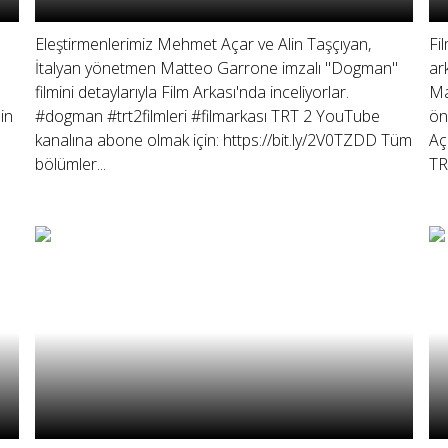
Eleştirmenlerimiz Mehmet Açar ve Alin Taşçıyan,
Fi
İtalyan yönetmen Matteo Garrone imzalı "Dogman"
ar
filmini detaylarıyla Film Arkası'nda inceliyorlar.
Ma
in
#dogman #trt2filmleri #filmarkası TRT 2 YouTube
ön
kanalına abone olmak için: https://bit.ly/2V0TZDD Tüm
Aç
bölümler...
TRT