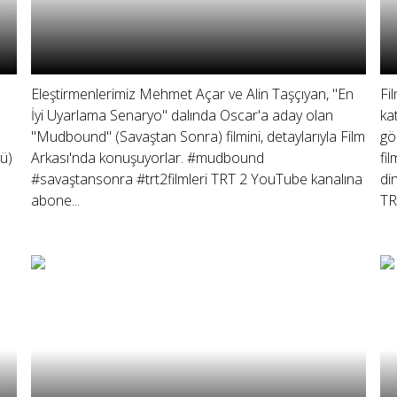
Eleştirmenlerimiz Mehmet Açar ve Alin Taşçıyan, "En
Fi
İyi Uyarlama Senaryo" dalında Oscar'a aday olan
kat
"Mudbound" (Savaştan Sonra) filmini, detaylarıyla Film
gö
ü)
Arkası'nda konuşuyorlar. #mudbound
fi
#savaştansonra #trt2filmleri TRT 2 YouTube kanalına
di
abone...
TR