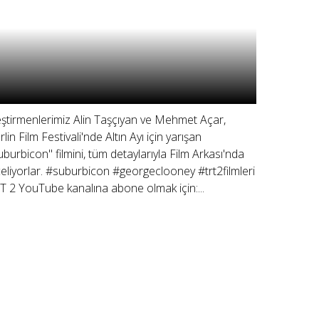
eştirmenlerimiz Alin Taşçıyan ve Mehmet Açar,
rlin Film Festivali'nde Altın Ayı için yarışan
uburbicon" filmini, tüm detaylarıyla Film Arkası'nda
celiyorlar. #suburbicon #georgeclooney #trt2filmleri
T 2 YouTube kanalına abone olmak için:...