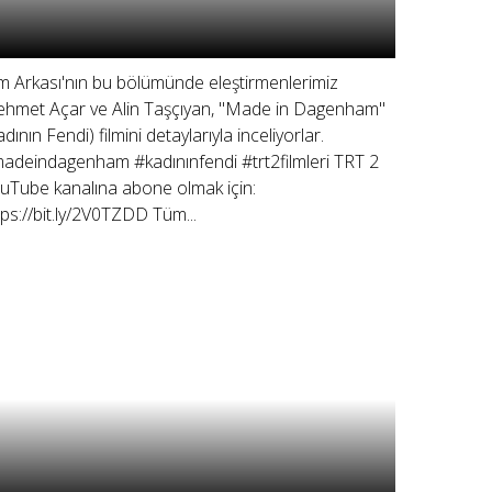
lm Arkası'nın bu bölümünde eleştirmenlerimiz
hmet Açar ve Alin Taşçıyan, "Made in Dagenham"
adının Fendi) filmini detaylarıyla inceliyorlar.
adeindagenham #kadınınfendi #trt2filmleri TRT 2
uTube kanalına abone olmak için:
tps://bit.ly/2V0TZDD Tüm...