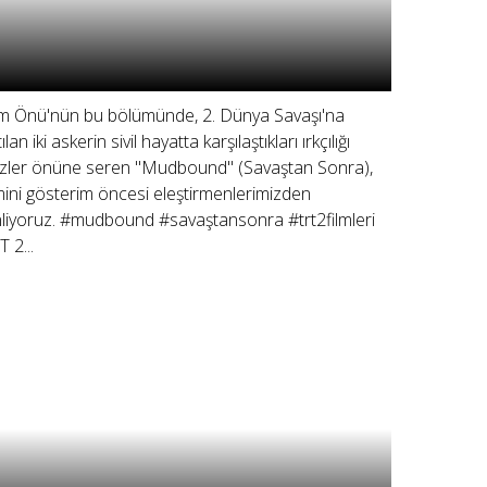
lm Önü'nün bu bölümünde, 2. Dünya Savaşı'na
ılan iki askerin sivil hayatta karşılaştıkları ırkçılığı
zler önüne seren "Mudbound" (Savaştan Sonra),
lmini gösterim öncesi eleştirmenlerimizden
nliyoruz. #mudbound #savaştansonra #trt2filmleri
T 2...