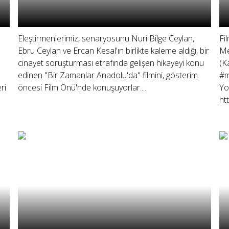
Eleştirmenlerimiz, senaryosunu Nuri Bilge Ceylan,
Fi
Ebru Ceylan ve Ercan Kesal'ın birlikte kaleme aldığı, bir
Me
cinayet soruşturması etrafında gelişen hikayeyi konu
(K
edinen "Bir Zamanlar Anadolu'da" filmini, gösterim
#m
ri
öncesi Film Önü'nde konuşuyorlar....
Yo
ht