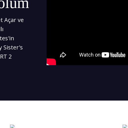
Bölüm
 Açar ve
lı
tes'in
 Sister's
TRT 2