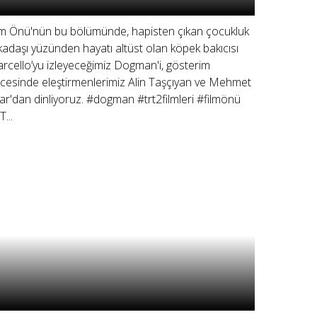
lm Önü'nün bu bölümünde, hapisten çıkan çocukluk
kadaşı yüzünden hayatı altüst olan köpek bakıcısı
rcello’yu izleyeceğimiz Dogman'i, gösterim
cesinde eleştirmenlerimiz Alin Taşçıyan ve Mehmet
ar'dan dinliyoruz. #dogman #trt2filmleri #filmönü
...