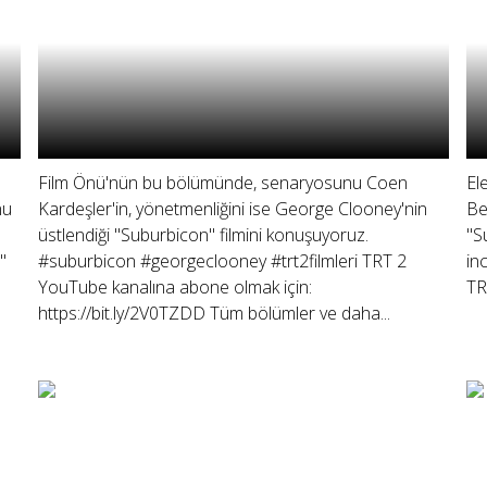
Film Önü'nün bu bölümünde, senaryosunu Coen
El
nu
Kardeşler'in, yönetmenliğini ise George Clooney'nin
Be
üstlendiği "Suburbicon" filmini konuşuyoruz.
"S
"
#suburbicon #georgeclooney #trt2filmleri TRT 2
in
YouTube kanalına abone olmak için:
TR
https://bit.ly/2V0TZDD Tüm bölümler ve daha...