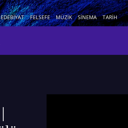
EDEBIYAT
FELSEFE
MÜZIK
SINEMA
TARIH
ı
|