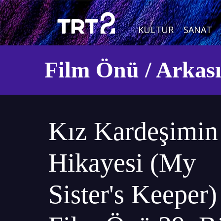
KÜLTÜR
SANAT
Film Önü / Arkas
Kız Kardeşimin
Hikayesi (My
Sister's Keeper) 