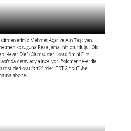
eştirmenlerimiz Mehmet Açar ve Alin Taşçıyan,
netmen koltuğuna Reza Jamali'nin oturduğu "Old
n Never Die" (Ölümsüzler Köyü) filmini Film
kası'nda detaylarıyla inceliyor. #oldmenneverdie
lümsüzlerköyü #trt2filmleri TRT 2 YouTube
nalına abone...