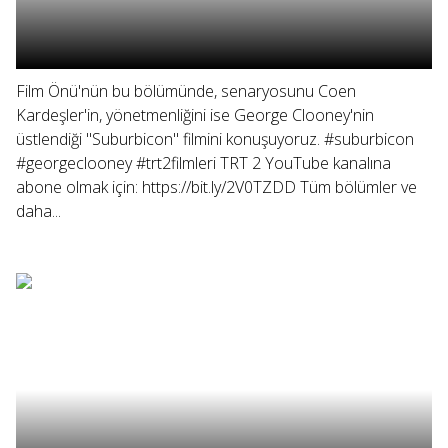
Film Önü'nün bu bölümünde, senaryosunu Coen
Kardeşler'in, yönetmenliğini ise George Clooney'nin
üstlendiği "Suburbicon" filmini konuşuyoruz. #suburbicon
#georgeclooney #trt2filmleri TRT 2 YouTube kanalına
abone olmak için: https://bit.ly/2V0TZDD Tüm bölümler ve
daha...