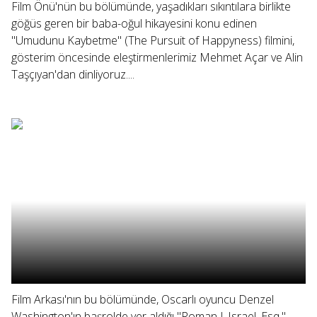
Film Önü'nün bu bölümünde, yaşadıkları sıkıntılara birlikte
göğüs geren bir baba-oğul hikayesini konu edinen
"Umudunu Kaybetme" (The Pursuit of Happyness) filmini,
gösterim öncesinde eleştirmenlerimiz Mehmet Açar ve Alin
Taşçıyan'dan dinliyoruz....
Film Arkası'nın bu bölümünde, Oscarlı oyuncu Denzel
Washington'ın başrolde yer aldığı "Roman J. Israel, Esq."