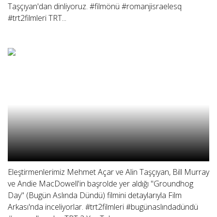
Taşçıyan'dan dinliyoruz. #filmönü #romanjisraelesq
#trt2filmleri TRT...
Eleştirmenlerimiz Mehmet Açar ve Alin Taşçıyan, Bill Murray
ve Andie MacDowell'in başrolde yer aldığı "Groundhog
Day" (Bugün Aslında Dündü) filmini detaylarıyla Film
Arkası'nda inceliyorlar. #trt2filmleri #bugünaslındadündü