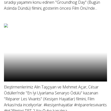
sıradışı yaşamını konu edinen "Groundhog Day" (Bugün
Aslında Dündü) filmini, gösterim öncesi Film Önü'nde...
Eleştirmenlerimiz Alin Taşçıyan ve Mehmet Açar, César
Ödülleri'nde "En İyi Uyarlama Senaryo Ödülü" kazanan
"Réparer Les Vivants" (Kesişen Hayatlar) filmini, Film
Arkası'nda inceliyorlar. #kesişenhayatlar #réparerlesvivants
#trt2filmleri TRT 2 YouTube kanalına...