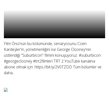
Film Önü'nün bu bölümünde, senaryosunu Coen
Kardeşler'in, yönetmenliğini ise George Clooney'nin
üstlendiği "Suburbicon" filmini konuşuyoruz. #suburbicon
#georgeclooney #trt2filmleri TRT 2 YouTube kanalına
abone olmak için: https://bit.ly/2V0TZDD Tüm bölümler ve
daha...