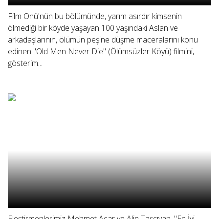
Film Önü'nün bu bölümünde, yarım asırdır kimsenin
ölmediği bir köyde yaşayan 100 yaşındaki Aslan ve
arkadaşlarının, ölümün peşine düşme maceralarını konu
edinen "Old Men Never Die" (Ölümsüzler Köyü) filmini,
gösterim...
Eleştirmenlerimiz Mehmet Açar ve Alin Taşçıyan, "En İyi