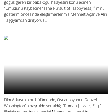
göğüs geren bir baba-oğul hikayesini konu edinen
"Umudunu Kaybetme" (The Pursuit of Happyness) filmini,
gösterim öncesinde eleştirmenlerimiz Mehmet Açar ve Alin
Taşçıyan'dan dinliyoruz....
Film Arkası'nın bu bölümünde, Oscarlı oyuncu Denzel
Washington'ın başrolde yer aldığı "Roman J. Israel, Esq."
filminin detaylı incelemesini Mehmet Açar ve Alin