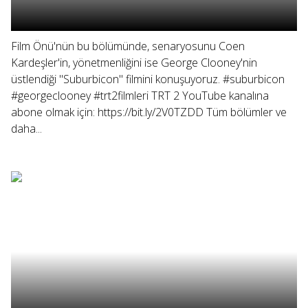
Film Önü'nün bu bölümünde, senaryosunu Coen
Kardeşler'in, yönetmenliğini ise George Clooney'nin
üstlendiği "Suburbicon" filmini konuşuyoruz. #suburbicon
#georgeclooney #trt2filmleri TRT 2 YouTube kanalına
abone olmak için: https://bit.ly/2V0TZDD Tüm bölümler ve
daha...