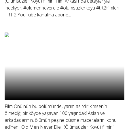
(Ölümsüzler Köyü) filmini Film Arkası'nda detaylarıyla
inceliyor. #oldmenneverdie #ölümsüzlerköyü #trt2filmleri
TRT 2 YouTube kanalına abone...
Film Önü'nün bu bölümünde, yarım asırdır kimsenin
ölmediği bir köyde yaşayan 100 yaşındaki Aslan ve
arkadaşlarının, ölümün peşine düşme maceralarını konu
edinen "Old Men Never Die" (Ölümsüzler Köyü) filmini,