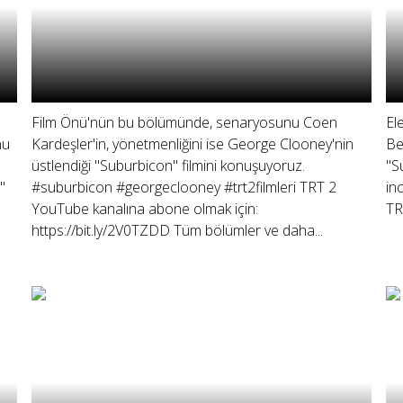
Film Önü'nün bu bölümünde, senaryosunu Coen
El
nu
Kardeşler'in, yönetmenliğini ise George Clooney'nin
Be
üstlendiği "Suburbicon" filmini konuşuyoruz.
"S
"
#suburbicon #georgeclooney #trt2filmleri TRT 2
in
YouTube kanalına abone olmak için:
TR
https://bit.ly/2V0TZDD Tüm bölümler ve daha...