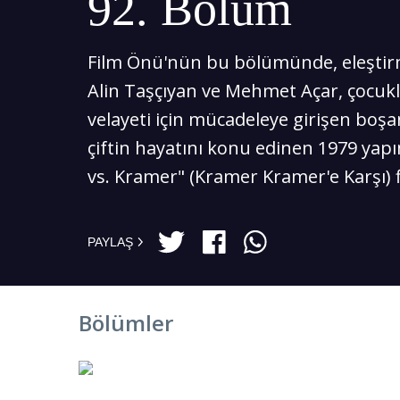
92. Bölüm
Film Önü'nün bu bölümünde, eleştir
Alin Taşçıyan ve Mehmet Açar, çocukl
velayeti için mücadeleye girişen boşa
çiftin hayatını konu edinen 1979 yap
vs. Kramer" (Kramer Kramer'e Karşı) fi
PAYLAŞ
Bölümler