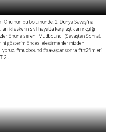
lm Önü'nün bu bölümünde, 2. Dünya Savaşı'na
ılan iki askerin sivil hayatta karşılaştıkları ırkçılığı
zler önüne seren "Mudbound" (Savaştan Sonra),
lmini gösterim öncesi eleştirmenlerimizden
nliyoruz. #mudbound #savaştansonra #trt2filmleri
T 2...