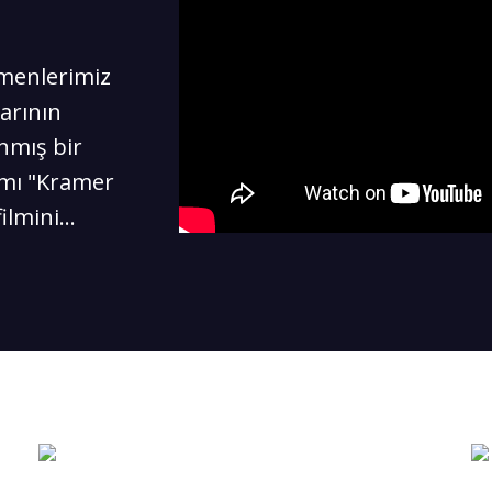
menlerimiz
arının
nmış bir
ımı "Kramer
lmini...