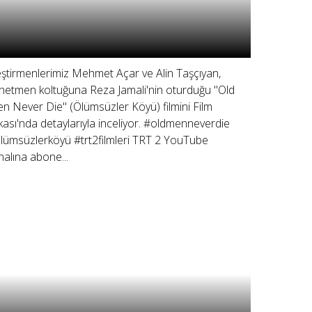
eştirmenlerimiz Mehmet Açar ve Alin Taşçıyan,
netmen koltuğuna Reza Jamali'nin oturduğu "Old
n Never Die" (Ölümsüzler Köyü) filmini Film
kası'nda detaylarıyla inceliyor. #oldmenneverdie
lümsüzlerköyü #trt2filmleri TRT 2 YouTube
nalına abone...