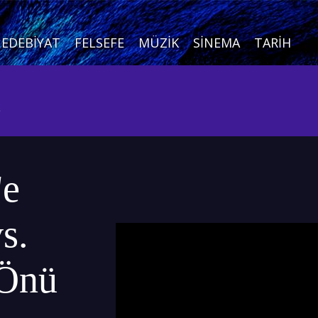
EDEBIYAT
FELSEFE
MÜZIK
SINEMA
TARIH
ı
'e
s.
 Önü