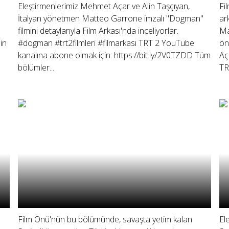
Eleştirmenlerimiz Mehmet Açar ve Alin Taşçıyan,
Fi
İtalyan yönetmen Matteo Garrone imzalı "Dogman"
ar
filmini detaylarıyla Film Arkası'nda inceliyorlar.
Ma
in
#dogman #trt2filmleri #filmarkası TRT 2 YouTube
ön
kanalına abone olmak için: https://bit.ly/2V0TZDD Tüm
Aç
bölümler...
TRT
Film Önü'nün bu bölümünde, savaşta yetim kalan
El