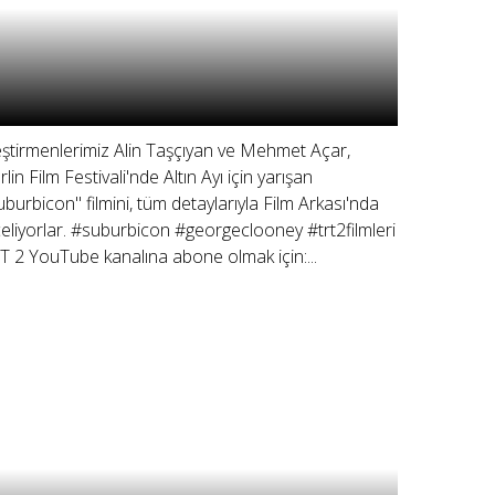
eştirmenlerimiz Alin Taşçıyan ve Mehmet Açar,
rlin Film Festivali'nde Altın Ayı için yarışan
uburbicon" filmini, tüm detaylarıyla Film Arkası'nda
celiyorlar. #suburbicon #georgeclooney #trt2filmleri
T 2 YouTube kanalına abone olmak için:...