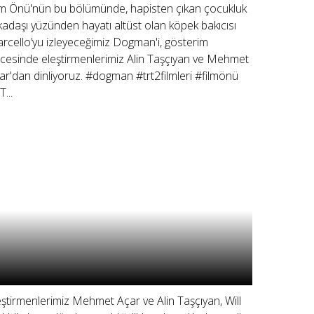
lm Önü'nün bu bölümünde, hapisten çıkan çocukluk
kadaşı yüzünden hayatı altüst olan köpek bakıcısı
rcello’yu izleyeceğimiz Dogman'i, gösterim
cesinde eleştirmenlerimiz Alin Taşçıyan ve Mehmet
ar'dan dinliyoruz. #dogman #trt2filmleri #filmönü
...
eştirmenlerimiz Mehmet Açar ve Alin Taşçıyan, Will