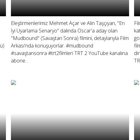
Eleştirmenlerimiz Mehmet Açar ve Alin Taşçıyan, "En
Fi
İyi Uyarlama Senaryo" dalında Oscar'a aday olan
kat
"Mudbound" (Savaştan Sonra) filmini, detaylarıyla Film
gö
ü)
Arkası'nda konuşuyorlar. #mudbound
fi
#savaştansonra #trt2filmleri TRT 2 YouTube kanalına
di
abone...
TR