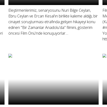
Eleştirmenlerimiz, senaryosunu Nuri Bilge Ceylan,
Fi
Ebru Ceylan ve Ercan Kesal'ın birlikte kaleme aldığı, bir
Me
cinayet soruşturması etrafında gelişen hikayeyi konu
(K
edinen "Bir Zamanlar Anadolu'da" filmini, gösterim
#m
ri
öncesi Film Önü'nde konuşuyorlar....
Yo
ht