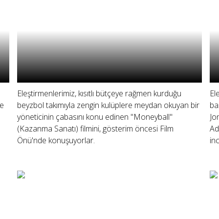
Eleştirmenlerimiz, kısıtlı bütçeye rağmen kurduğu
El
de
beyzbol takımıyla zengin kulüplere meydan okuyan bir
ba
yöneticinin çabasını konu edinen "Moneyball"
Jo
(Kazanma Sanatı) filmini, gösterim öncesi Film
Ad
Önü'nde konuşuyorlar.
inc