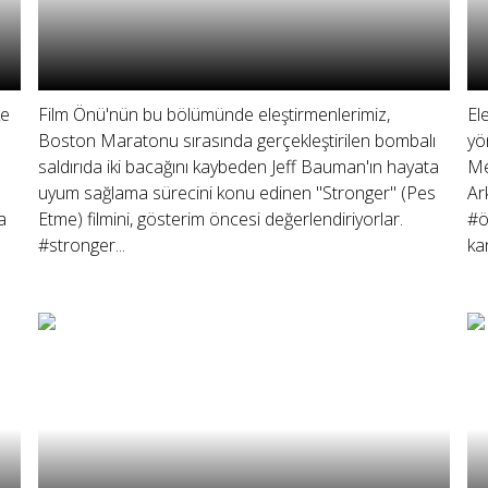
ke
Film Önü'nün bu bölümünde eleştirmenlerimiz,
El
Boston Maratonu sırasında gerçekleştirilen bombalı
yö
saldırıda iki bacağını kaybeden Jeff Bauman'ın hayata
Me
uyum sağlama sürecini konu edinen "Stronger" (Pes
Ar
a
Etme) filmini, gösterim öncesi değerlendiriyorlar.
#ö
#stronger...
ka