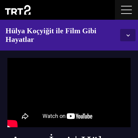
Hülya Koçyiğit ile Film Gibi
Hayatlar