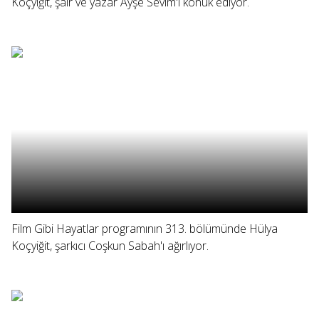
Koçyiğit, şair ve yazar Ayşe Sevim'i konuk ediyor.
Film Gibi Hayatlar programının 313. bölümünde Hülya
Koçyiğit, şarkıcı Coşkun Sabah'ı ağırlıyor.