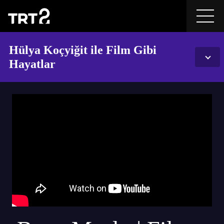
Hülya Koçyiğit ile Film Gibi
Hayatlar