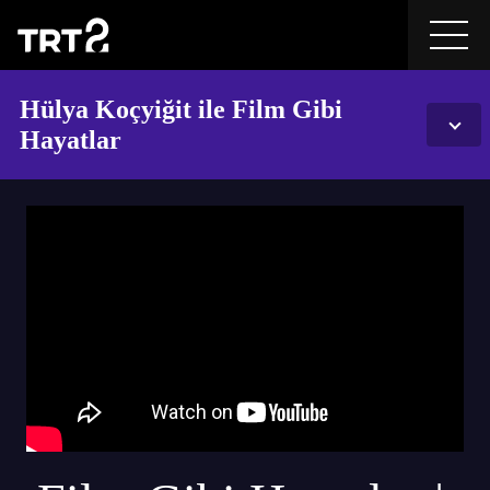
Hülya Koçyiğit ile Film Gibi
Hayatlar