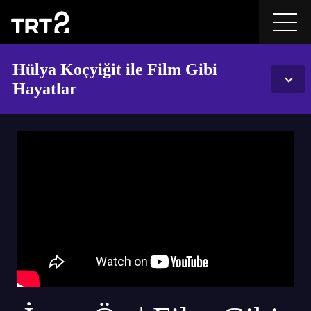
Hülya Koçyiğit ile Film Gibi
Hayatlar