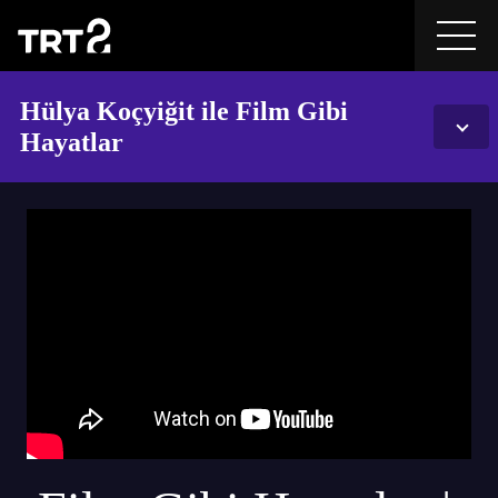
Hülya Koçyiğit ile Film Gibi
Hayatlar