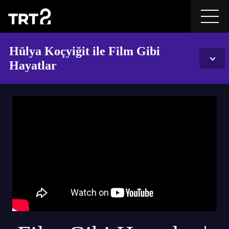
Hülya Koçyiğit ile Film Gibi
Hayatlar