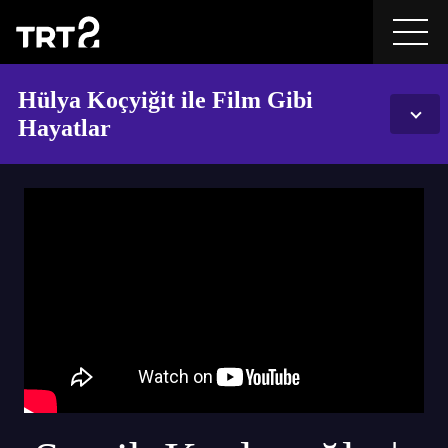
Hülya Koçyiğit ile Film Gibi
Hayatlar