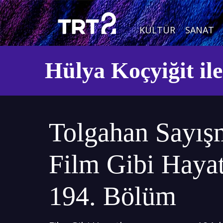
KÜLTÜR
SANAT
Hülya Koçyiğit il
Tolgahan Sayış
Film Gibi Hayatl
194. Bölüm