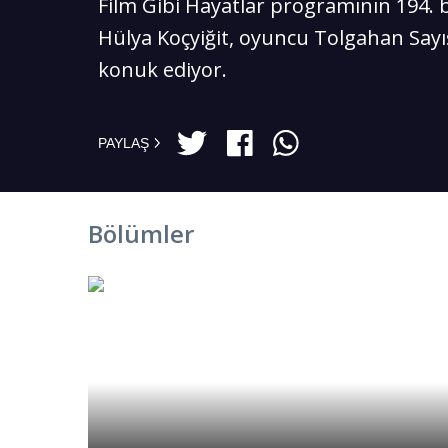
Film Gibi Hayatlar programının 194
Hülya Koçyiğit, oyuncu Tolgahan Say
konuk ediyor.
PAYLAŞ
Bölümler