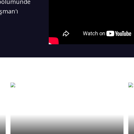
. bölümünde
ışman'ı