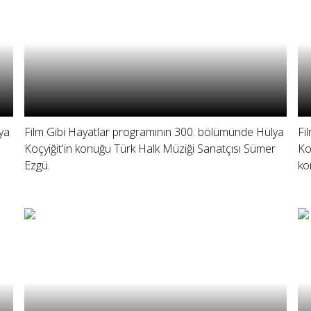
ya
Film Gibi Hayatlar programının 300. bölümünde Hülya
Fi
Koçyiğit'in konuğu Türk Halk Müziği Sanatçısı Sümer
Ko
Ezgü.
ko