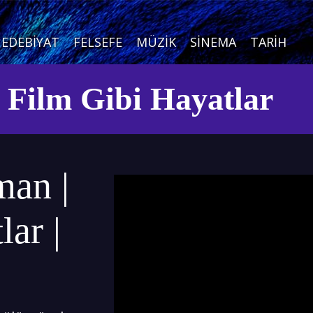
EDEBIYAT
FELSEFE
MÜZIK
SINEMA
TARIH
e Film Gibi Hayatlar
man |
ar |