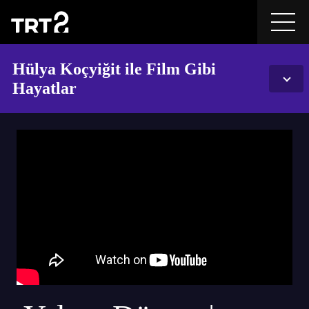
Hülya Koçyiğit ile Film Gibi
Hayatlar