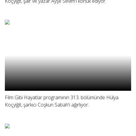
Koçyiğit, şair ve yazar Ayşe Sevim'i konuk ediyor.
Film Gibi Hayatlar programının 313. bölümünde Hülya
Koçyiğit, şarkıcı Coşkun Sabah'ı ağırlıyor.