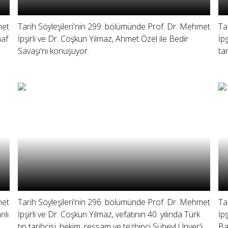
met
Tarih Söyleşileri'nin 299. bölümünde Prof. Dr. Mehmet
Ta
haf
İpşirli ve Dr. Coşkun Yılmaz, Ahmet Özel ile Bedir
İp
Savaşı'nı konuşuyor.
ta
met
Tarih Söyleşileri'nin 296. bölümünde Prof. Dr. Mehmet
Ta
nlı
İpşirli ve Dr. Coşkun Yılmaz, vefatının 40. yılında Türk
İp
tıp tarihçisi, hekim, ressam ve tezhipçi Süheyl Ünver'i
Bat