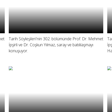
met
Tarih Söyleşileri'nin 302. bölümünde Prof. Dr. Mehmet
Ta
İpşirli ve Dr. Coşkun Yılmaz, saray ve batılılaşmayı
İp
konuşuyor.
Ha