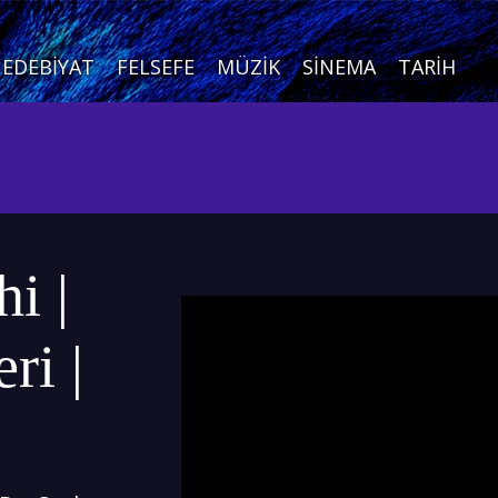
EDEBIYAT
FELSEFE
MÜZIK
SINEMA
TARIH
i |
ri |