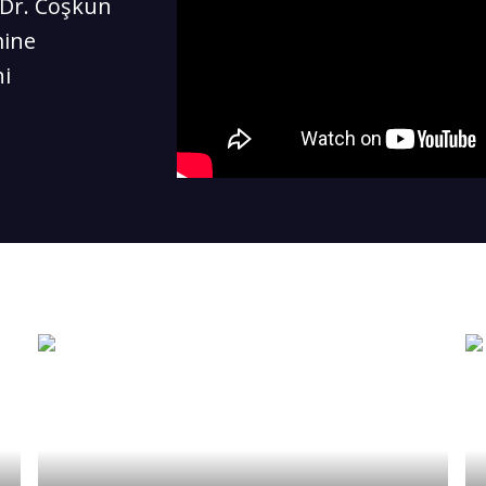
 Dr. Coşkun
mine
ni