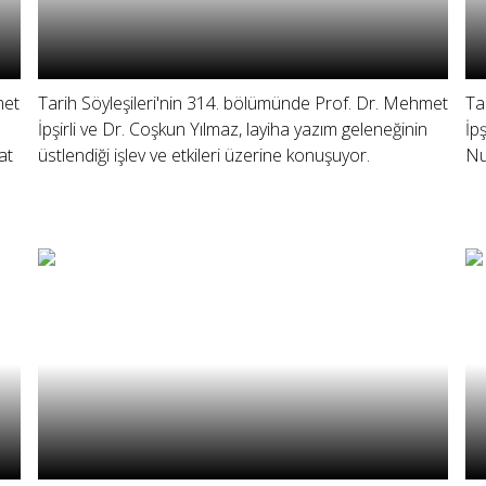
met
Tarih Söyleşileri'nin 314. bölümünde Prof. Dr. Mehmet
Ta
İpşirli ve Dr. Coşkun Yılmaz, layiha yazım geleneğinin
İp
at
üstlendiği işlev ve etkileri üzerine konuşuyor.
Nu