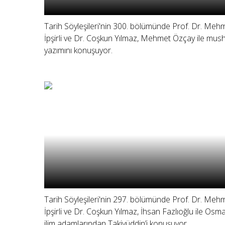
Tarih Söyleşileri'nin 300. bölümünde Prof. Dr. Meh
İpşirli ve Dr. Coşkun Yılmaz, Mehmet Özçay ile mus
yazımını konuşuyor.
Tarih Söyleşileri'nin 297. bölümünde Prof. Dr. Meh
İpşirli ve Dr. Coşkun Yılmaz, İhsan Fazlıoğlu ile Osma
ilim adamlarından Takiyüddin’i konuşuyor.