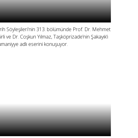
rih Söyleşileri'nin 313. bölümünde Prof. Dr. Mehmet
şirli ve Dr. Coşkun Yılmaz, Taşköprizade’nin Şakayık’ı
maniyye adlı eserini konuşuyor.