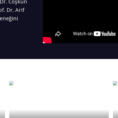
 Dr. Coşkun
f. Dr. Arif
leneğini