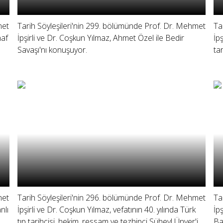
met
Tarih Söyleşileri'nin 299. bölümünde Prof. Dr. Mehmet
Ta
haf
İpşirli ve Dr. Coşkun Yılmaz, Ahmet Özel ile Bedir
İp
Savaşı'nı konuşuyor.
ta
met
Tarih Söyleşileri'nin 296. bölümünde Prof. Dr. Mehmet
Ta
nlı
İpşirli ve Dr. Coşkun Yılmaz, vefatının 40. yılında Türk
İp
tıp tarihçisi, hekim, ressam ve tezhipçi Süheyl Ünver'i
Bat