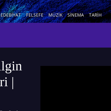
EDEBIYAT
FELSEFE
MÜZIK
SINEMA
TARIH
ilgin
i |