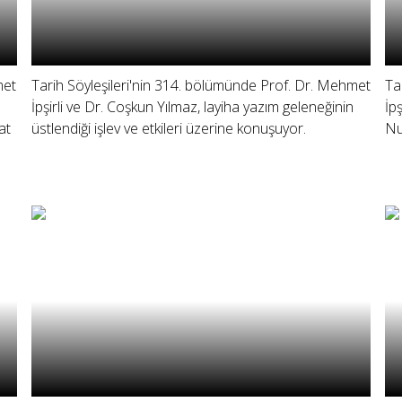
met
Tarih Söyleşileri'nin 314. bölümünde Prof. Dr. Mehmet
Ta
İpşirli ve Dr. Coşkun Yılmaz, layiha yazım geleneğinin
İp
at
üstlendiği işlev ve etkileri üzerine konuşuyor.
Nu