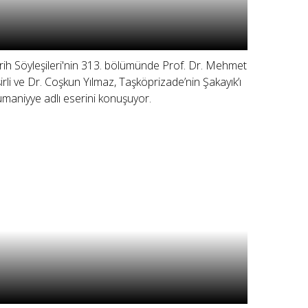
rih Söyleşileri'nin 313. bölümünde Prof. Dr. Mehmet
şirli ve Dr. Coşkun Yılmaz, Taşköprizade’nin Şakayık’ı
maniyye adlı eserini konuşuyor.