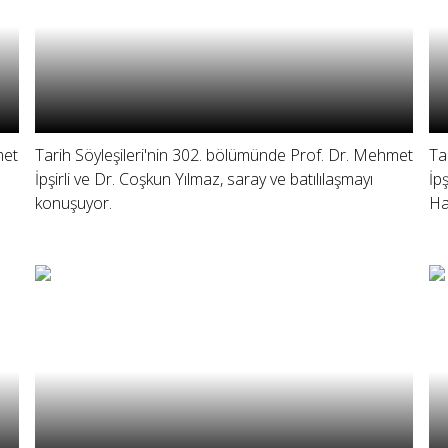
met
Tarih Söyleşileri'nin 302. bölümünde Prof. Dr. Mehmet
Ta
İpşirli ve Dr. Coşkun Yılmaz, saray ve batılılaşmayı
İp
konuşuyor.
Ha