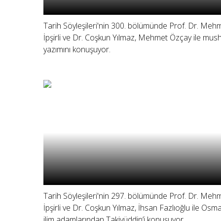
Tarih Söyleşileri'nin 300. bölümünde Prof. Dr. Meh
İpşirli ve Dr. Coşkun Yılmaz, Mehmet Özçay ile mus
yazımını konuşuyor.
Tarih Söyleşileri'nin 297. bölümünde Prof. Dr. Meh
İpşirli ve Dr. Coşkun Yılmaz, İhsan Fazlıoğlu ile Osma
ilim adamlarından Takiyüddin’i konuşuyor.