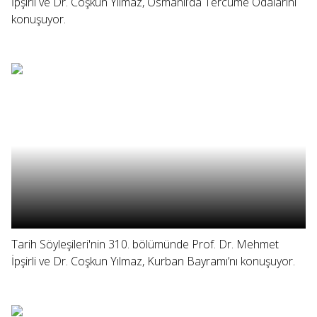
İpşirli ve Dr. Coşkun Yılmaz, Osmanlı’da Tercüme Odalarını
konuşuyor.
Tarih Söyleşileri'nin 310. bölümünde Prof. Dr. Mehmet
İpşirli ve Dr. Coşkun Yılmaz, Kurban Bayramı’nı konuşuyor.