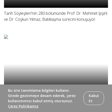
Tarih Söyleşileri'nin 280.bölümünde Prof. Dr. Mehmet İpşirli
ve Dr. Coşkun Yılmaz, Batılılaşma sürecini konuşuyor.
Bu site tanımlama bilgileri kullanır.
Sitede gezinmeye devam ederek, çerez
Kabul
Tarih Söyleşileri'nin 279. bölümünde Prof. Dr. Mehmet
kullanımımızı kabul etmiş olursunuz.
Et
İpşirli ve Dr. Coşkun Yılmaz, yazar Beşir Ayvazoğlu ile
Çerez Politikamız
koleksiyoner Nuri Arlasez'i konuşuyor.