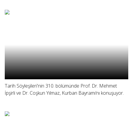
Tarih Söyleşileri'nin 310. bölümünde Prof. Dr. Mehmet
İpşirli ve Dr. Coşkun Yılmaz, Kurban Bayramı’nı konuşuyor.