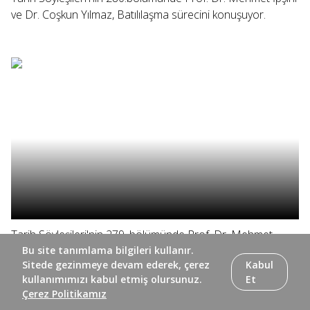
ve Dr. Coşkun Yılmaz, Batılılaşma sürecini konuşuyor.
Tarih Söyleşileri'nin 279. bölümünde Prof. Dr. Mehmet
İpşirli ve Dr. Coşkun Yılmaz, yazar Beşir Ayvazoğlu ile
Bu site tanımlama bilgileri kullanır.
Sitede gezinmeye devam ederek, çerez
Kabul
koleksiyoner Nuri Arlasez'i konuşuyor.
kullanımımızı kabul etmiş olursunuz.
Et
Çerez Politikamız