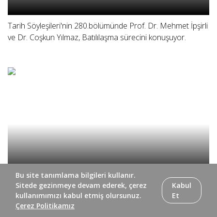
Tarih Söyleşileri'nin 280.bölümünde Prof. Dr. Mehmet İpşirli
ve Dr. Coşkun Yılmaz, Batılılaşma sürecini konuşuyor.
Bu site tanımlama bilgileri kullanır.
Sitede gezinmeye devam ederek, çerez
Kabul
Tarih Söyleşileri'nin 279. bölümünde Prof. Dr. Mehmet
kullanımımızı kabul etmiş olursunuz.
Et
İpşirli ve Dr. Coşkun Yılmaz, yazar Beşir Ayvazoğlu ile
Çerez Politikamız
koleksiyoner Nuri Arlasez'i konuşuyor.