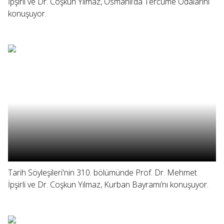
İpşirli ve Dr. Coşkun Yılmaz, Osmanlı’da Tercüme Odalarını
konuşuyor.
Tarih Söyleşileri'nin 310. bölümünde Prof. Dr. Mehmet
İpşirli ve Dr. Coşkun Yılmaz, Kurban Bayramı’nı konuşuyor.