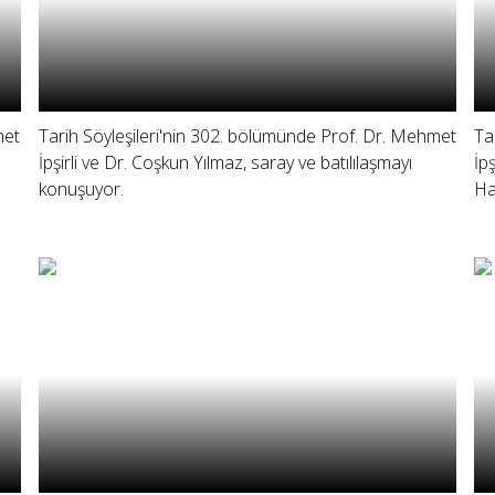
met
Tarih Söyleşileri'nin 302. bölümünde Prof. Dr. Mehmet
Ta
İpşirli ve Dr. Coşkun Yılmaz, saray ve batılılaşmayı
İp
konuşuyor.
Ha