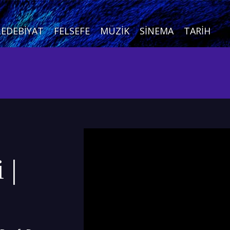
EDEBIYAT
FELSEFE
MÜZIK
SINEMA
TARIH
|
 |