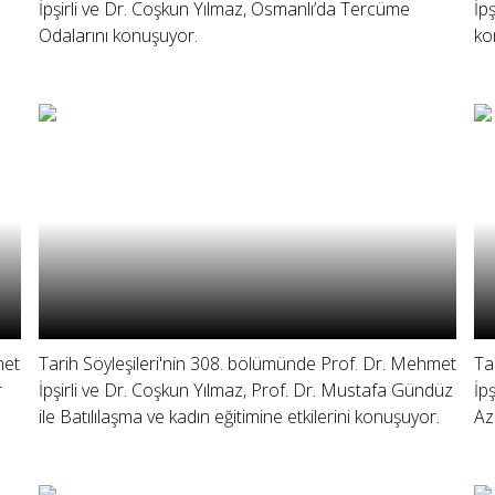
İpşirli ve Dr. Coşkun Yılmaz, Osmanlı’da Tercüme
İp
Odalarını konuşuyor.
ko
met
Tarih Söyleşileri'nin 308. bölümünde Prof. Dr. Mehmet
Ta
r
İpşirli ve Dr. Coşkun Yılmaz, Prof. Dr. Mustafa Gündüz
İp
ile Batılılaşma ve kadın eğitimine etkilerini konuşuyor.
Az