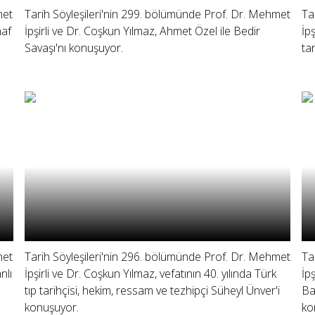
met
Tarih Söyleşileri'nin 299. bölümünde Prof. Dr. Mehmet
Ta
haf
İpşirli ve Dr. Coşkun Yılmaz, Ahmet Özel ile Bedir
İp
Savaşı'nı konuşuyor.
ta
met
Tarih Söyleşileri'nin 296. bölümünde Prof. Dr. Mehmet
Ta
nlı
İpşirli ve Dr. Coşkun Yılmaz, vefatının 40. yılında Türk
İp
tıp tarihçisi, hekim, ressam ve tezhipçi Süheyl Ünver'i
Bat
konuşuyor.
ko