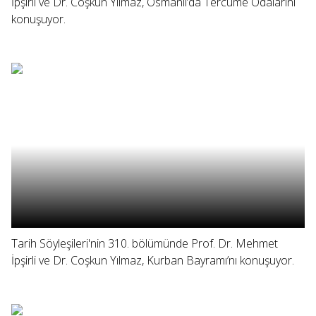
İpşirli ve Dr. Coşkun Yılmaz, Osmanlı’da Tercüme Odalarını
konuşuyor.
Tarih Söyleşileri'nin 310. bölümünde Prof. Dr. Mehmet
İpşirli ve Dr. Coşkun Yılmaz, Kurban Bayramı’nı konuşuyor.