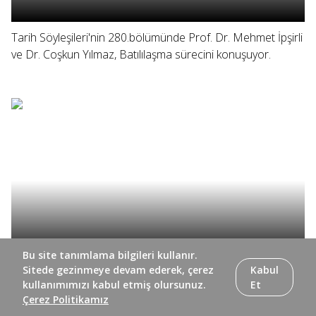
Tarih Söyleşileri'nin 280.bölümünde Prof. Dr. Mehmet İpşirli
ve Dr. Coşkun Yılmaz, Batılılaşma sürecini konuşuyor.
Bu site tanımlama bilgileri kullanır.
Sitede gezinmeye devam ederek, çerez
Kabul
Tarih Söyleşileri'nin 279. bölümünde Prof. Dr. Mehmet
kullanımımızı kabul etmiş olursunuz.
Et
İpşirli ve Dr. Coşkun Yılmaz, yazar Beşir Ayvazoğlu ile
Çerez Politikamız
koleksiyoner Nuri Arlasez'i konuşuyor.