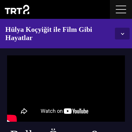
Hülya Koçyiğit ile Film Gibi
Hayatlar