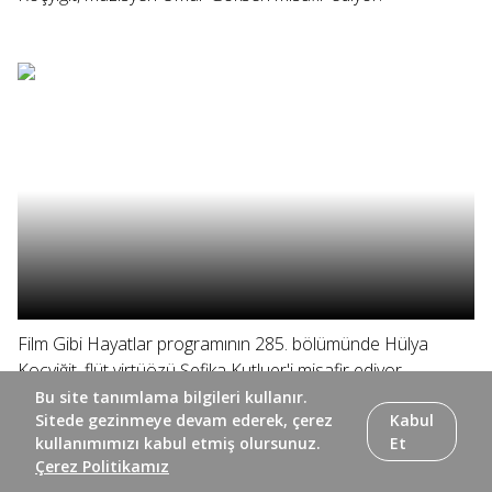
Film Gibi Hayatlar programının 285. bölümünde Hülya
Koçyiğit, flüt virtüözü Şefika Kutluer'i misafir ediyor.
Bu site tanımlama bilgileri kullanır.
Sitede gezinmeye devam ederek, çerez
Kabul
kullanımımızı kabul etmiş olursunuz.
Et
Çerez Politikamız