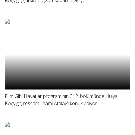
Koçyiğit, şarkıcı Coşkun Sabah'ı ağırlıyor.
Film Gibi Hayatlar programının 312. bölümünde Hülya
Koçyiğit, ressam İlhami Atalay'ı konuk ediyor.