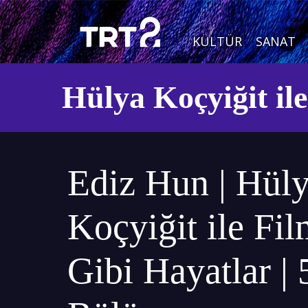
KÜLTÜR
SANAT
Hülya Koçyiğit il
Ediz Hun | Hül
Koçyiğit ile Fi
Gibi Hayatlar | 