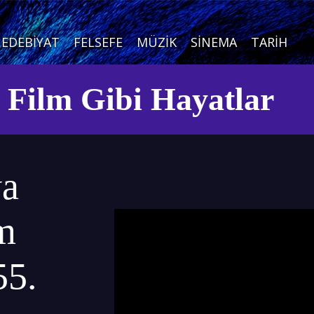
EDEBIYAT
FELSEFE
MÜZIK
SINEMA
TARIH
e Film Gibi Hayatlar
ya
lm
55.