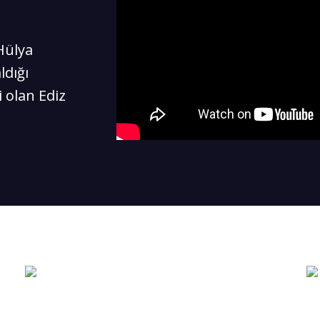
Hülya
ldığı
 olan Ediz