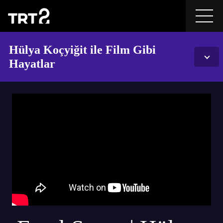
Hülya Koçyiğit ile Film Gibi
Hayatlar