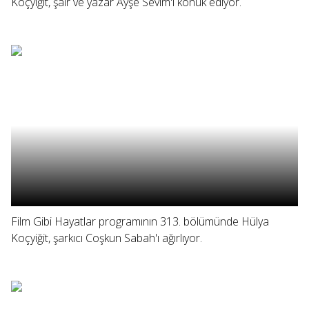
Koçyiğit, şair ve yazar Ayşe Sevim'i konuk ediyor.
Film Gibi Hayatlar programının 313. bölümünde Hülya
Koçyiğit, şarkıcı Coşkun Sabah'ı ağırlıyor.