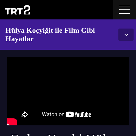
Hülya Koçyiğit ile Film Gibi
Hayatlar