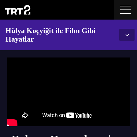
Hülya Koçyiğit ile Film Gibi
Hayatlar