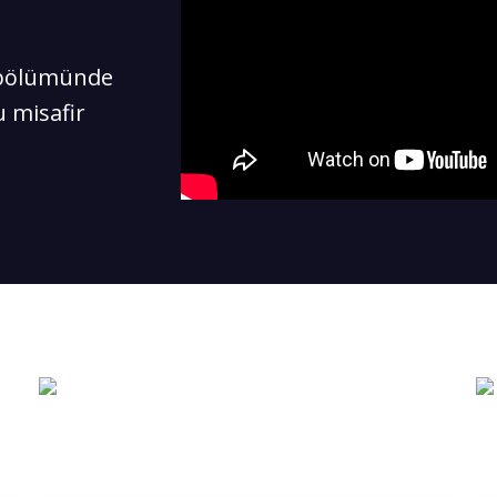
. bölümünde
u misafir