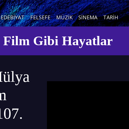
EDEBIYAT
FELSEFE
MÜZIK
SINEMA
TARIH
e Film Gibi Hayatlar
Hülya
lm
107.