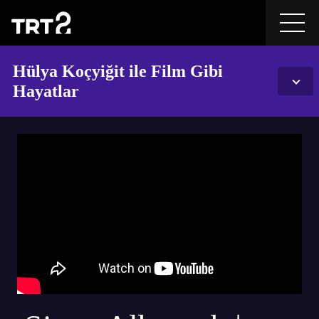
Hülya Koçyiğit ile Film Gibi
Hayatlar