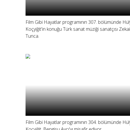
Film Gibi Hayatlar programının 307. bölümünde Hül
Koçyiğit'in konuğu Türk sanat müziği sanatçısı Zekai
Tunca.
Film Gibi Hayatlar programının 304. bölümünde Hül
Koçyiğit, Bengisu Avcı'yı misafir ediyor.