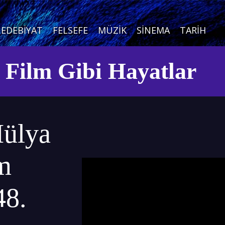
EDEBIYAT
FELSEFE
MÜZIK
SINEMA
TARIH
e Film Gibi Hayatlar
Hülya
lm
48.