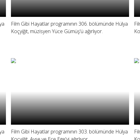
ya
Film Gibi Hayatlar programının 306. bölümünde Hülya
Fi
Koçyiğit, müzisyen Yüce Gümüş'ü ağırlıyor.
Ko
ya
Film Gibi Hayatlar programının 303. bölümünde Hülya
Fi
Koçyiğit, Ayşe ve Ece Ege'yi ağırlıyor.
Ko