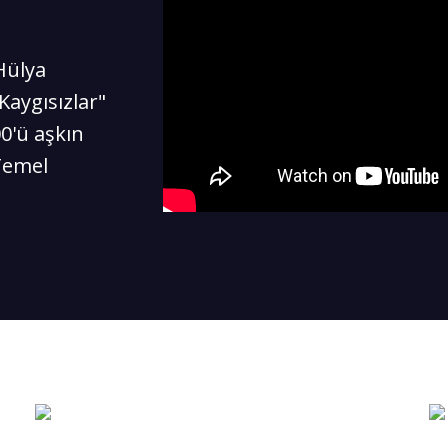
Hülya
Kaygısızlar"
00'ü aşkın
Temel