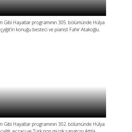
lm Gibi Hayatlar programının 305. bölümünde Hülya
çyiğit'in konuğu besteci ve pianist Fahir Atakoğlu.
lm Gibi Hayatlar programının 302. bölümünde Hülya
çyiğit, eczacı ve Türk pop müzik sanatçısı Attila