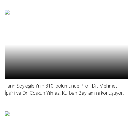
Tarih Söyleşileri'nin 310. bölümünde Prof. Dr. Mehmet
İpşirli ve Dr. Coşkun Yılmaz, Kurban Bayramı’nı konuşuyor.