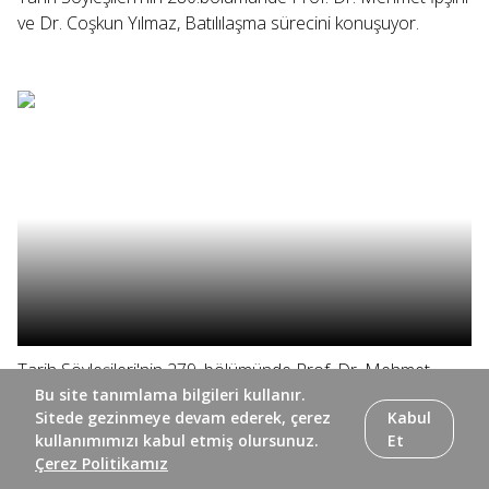
ve Dr. Coşkun Yılmaz, Batılılaşma sürecini konuşuyor.
Tarih Söyleşileri'nin 279. bölümünde Prof. Dr. Mehmet
İpşirli ve Dr. Coşkun Yılmaz, yazar Beşir Ayvazoğlu ile
Bu site tanımlama bilgileri kullanır.
Sitede gezinmeye devam ederek, çerez
Kabul
koleksiyoner Nuri Arlasez'i konuşuyor.
kullanımımızı kabul etmiş olursunuz.
Et
Çerez Politikamız