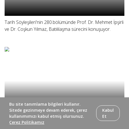
Tarih Söyleşileri'nin 280.bölümünde Prof. Dr. Mehmet İpşirli
ve Dr. Coşkun Yılmaz, Batılılaşma sürecini konuşuyor.
Bu site tanımlama bilgileri kullanır.
Sitede gezinmeye devam ederek, çerez
Kabul
kullanımımızı kabul etmiş olursunuz.
Et
Tarih Söyleşileri'nin 279. bölümünde Prof. Dr. Mehmet
Çerez Politikamız
İpşirli ve Dr. Coşkun Yılmaz, yazar Beşir Ayvazoğlu ile