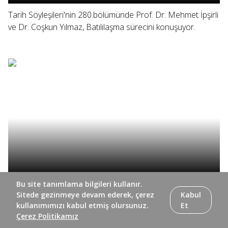
Tarih Söyleşileri'nin 280.bölümünde Prof. Dr. Mehmet İpşirli
ve Dr. Coşkun Yılmaz, Batılılaşma sürecini konuşuyor.
Bu site tanımlama bilgileri kullanır.
Tarih Söyleşileri'nin 279. bölümünde Prof. Dr. Mehmet
Sitede gezinmeye devam ederek, çerez
Kabul
İpşirli ve Dr. Coşkun Yılmaz, yazar Beşir Ayvazoğlu ile
kullanımımızı kabul etmiş olursunuz.
Et
koleksiyoner Nuri Arlasez'i konuşuyor.
Çerez Politikamız