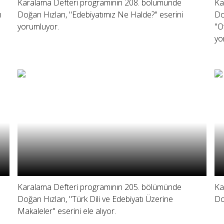
Karalama Defteri programının 208. bölümünde
Ka
ı
Doğan Hızlan, "Edebiyatımız Ne Halde?" eserini
Do
yorumluyor.
"O
yo
Karalama Defteri programının 205. bölümünde
Ka
Doğan Hızlan, "Türk Dili ve Edebiyatı Üzerine
Do
Makaleler" eserini ele alıyor.