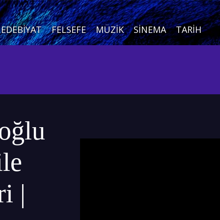
EDEBIYAT
FELSEFE
MÜZIK
SINEMA
TARIH
oğlu
ile
i |