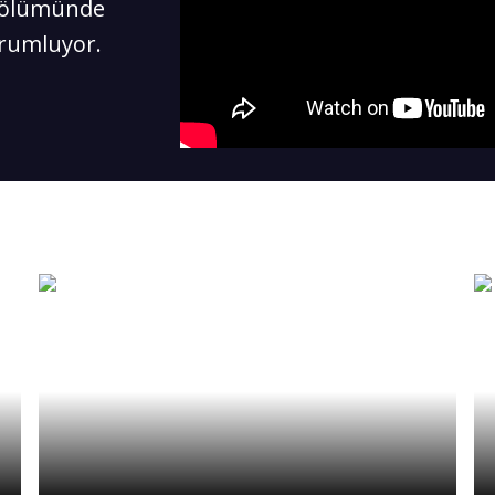
 bölümünde
orumluyor.