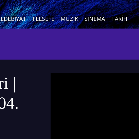
EDEBIYAT
FELSEFE
MÜZIK
SINEMA
TARIH
i |
04.